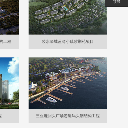
顶部
构工程
陵水绿城蓝湾小镇紫荆苑项目
程
三亚鹿回头广场游艇码头钢结构工程