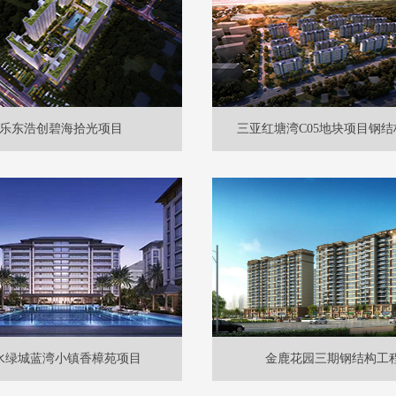
乐东浩创碧海拾光项目
三亚红塘湾C05地块项目钢结
水绿城蓝湾小镇香樟苑项目
金鹿花园三期钢结构工